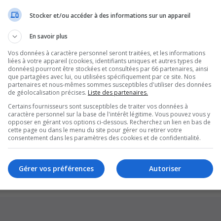
Stocker et/ou accéder à des informations sur un appareil
En savoir plus
Vos données à caractère personnel seront traitées, et les informations
liées à votre appareil (cookies, identifiants uniques et autres types de
données) pourront être stockées et consultées par 66 partenaires, ainsi
que partagées avec lui, ou utilisées spécifiquement par ce site. Nos
partenaires et nous-mêmes sommes susceptibles d'utiliser des données
de géolocalisation précises.
Liste des partenaires.
Certains fournisseurs sont susceptibles de traiter vos données à
caractère personnel sur la base de l'intérêt légitime. Vous pouvez vous y
opposer en gérant vos options ci-dessous. Recherchez un lien en bas de
cette page ou dans le menu du site pour gérer ou retirer votre
Supprim
consentement dans les paramètres des cookies et de confidentialité.
*
Original by
Christian 2.0
*
Updated to 3.3.x by
MannixMD
*
Style version: 1.1.8
Gérer vos préférences
Autoriser
Développé par
phpBB
® Forum Software © phpBB Limited
Traduction française officielle
©
Qiaeru
Confidentialité
|
Conditions