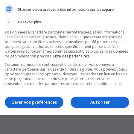
Stocker et/ou accéder à des informations sur un appareil
En savoir plus
Vos données à caractère personnel seront traitées, et les informations
liées à votre appareil (cookies, identifiants uniques et autres types de
données) pourront être stockées et consultées par 66 partenaires, ainsi
que partagées avec lui, ou utilisées spécifiquement par ce site. Nos
partenaires et nous-mêmes sommes susceptibles d'utiliser des données
de géolocalisation précises.
Liste des partenaires.
Certains fournisseurs sont susceptibles de traiter vos données à
caractère personnel sur la base de l'intérêt légitime. Vous pouvez vous y
opposer en gérant vos options ci-dessous. Recherchez un lien en bas de
cette page ou dans le menu du site pour gérer ou retirer votre
Supprim
consentement dans les paramètres des cookies et de confidentialité.
*
Original by
Christian 2.0
*
Updated to 3.3.x by
MannixMD
*
Style version: 1.1.8
Gérer vos préférences
Autoriser
Développé par
phpBB
® Forum Software © phpBB Limited
Traduction française officielle
©
Qiaeru
Confidentialité
|
Conditions