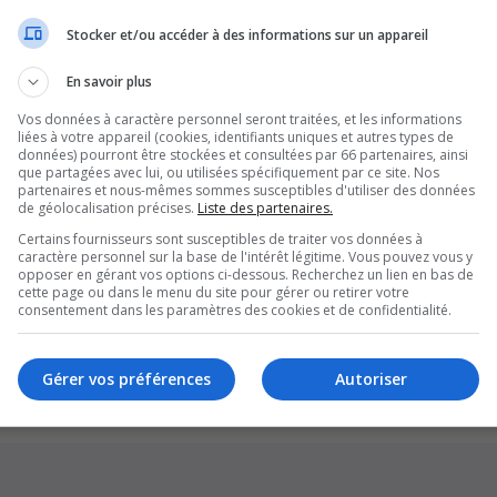
Stocker et/ou accéder à des informations sur un appareil
En savoir plus
Vos données à caractère personnel seront traitées, et les informations
liées à votre appareil (cookies, identifiants uniques et autres types de
données) pourront être stockées et consultées par 66 partenaires, ainsi
que partagées avec lui, ou utilisées spécifiquement par ce site. Nos
partenaires et nous-mêmes sommes susceptibles d'utiliser des données
de géolocalisation précises.
Liste des partenaires.
Certains fournisseurs sont susceptibles de traiter vos données à
caractère personnel sur la base de l'intérêt légitime. Vous pouvez vous y
opposer en gérant vos options ci-dessous. Recherchez un lien en bas de
cette page ou dans le menu du site pour gérer ou retirer votre
Supprim
consentement dans les paramètres des cookies et de confidentialité.
*
Original by
Christian 2.0
*
Updated to 3.3.x by
MannixMD
*
Style version: 1.1.8
Gérer vos préférences
Autoriser
Développé par
phpBB
® Forum Software © phpBB Limited
Traduction française officielle
©
Qiaeru
Confidentialité
|
Conditions