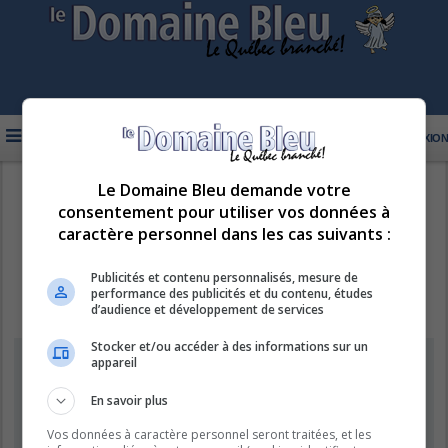
FAQ
INSCRIPTION
CONNEXION
Le Domaine Bleu demande votre
R
LE DOMAINE BLEU
consentement pour utiliser vos données à
e
caractère personnel dans les cas suivants :
c
h
Publicités et contenu personnalisés, mesure de
performance des publicités et du contenu, études
e
d’audience et développement de services
r
Stocker et/ou accéder à des informations sur un
c
Information
appareil
h
e
En savoir plus
Vous ne pouvez pas effectuer de recherche pour le moment car le
serveur est en surcharge. Veuillez réessayer ultérieurement.
r
Vos données à caractère personnel seront traitées, et les