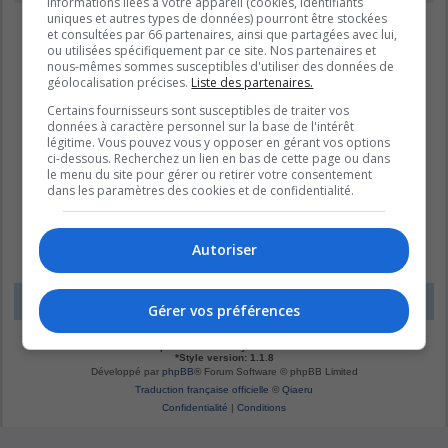
informations liées à votre appareil (cookies, identifiants
uniques et autres types de données) pourront être stockées
et consultées par 66 partenaires, ainsi que partagées avec lui,
ou utilisées spécifiquement par ce site. Nos partenaires et
nous-mêmes sommes susceptibles d'utiliser des données de
géolocalisation précises.
Liste des partenaires.
Certains fournisseurs sont susceptibles de traiter vos
données à caractère personnel sur la base de l'intérêt
légitime. Vous pouvez vous y opposer en gérant vos options
ci-dessous. Recherchez un lien en bas de cette page ou dans
le menu du site pour gérer ou retirer votre consentement
dans les paramètres des cookies et de confidentialité.
Autoriser
LE DOMAINE BLEU
Fuseau horaire sur
UTC-04:00
Gérer vos préférences
*
Original by
Christian 2.0
*
Updated to 3.3.x by
MannixMD
*
Style version: 1.1.8
Développé par
phpBB
® Forum Software © phpBB Limited
Traduction française officielle
©
Qiaeru
Confidentialité
|
Conditions