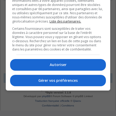
informations liées à votre appareil (cookies, identifiants
uniques et autres types de données) pourront être stockées
et consultées par 66 partenaires, ainsi que partagées avec lui,
ou utilisées spécifiquement par ce site. Nos partenaires et
nous-mêmes sommes susceptibles d'utiliser des données de
géolocalisation précises.
Liste des partenaires.
Certains fournisseurs sont susceptibles de traiter vos
données à caractère personnel sur la base de l'intérêt
légitime. Vous pouvez vous y opposer en gérant vos options
ci-dessous. Recherchez un lien en bas de cette page ou dans
le menu du site pour gérer ou retirer votre consentement
dans les paramètres des cookies et de confidentialité.
Autoriser
LE DOMAINE BLEU
Fuseau horaire sur
UTC-04:00
Gérer vos préférences
*
Original by
Christian 2.0
*
Updated to 3.3.x by
MannixMD
*
Style version: 1.1.8
Développé par
phpBB
® Forum Software © phpBB Limited
Traduction française officielle
©
Qiaeru
Confidentialité
|
Conditions