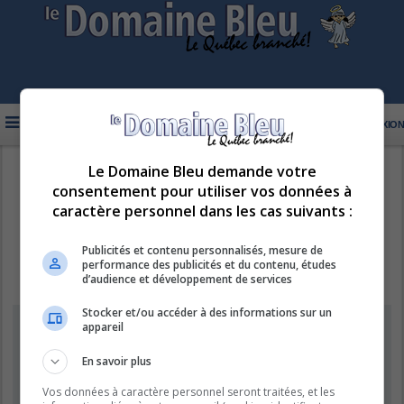
FAQ
INSCRIPTION
CONNEXION
Le Domaine Bleu demande votre
R
LE DOMAINE BLEU
consentement pour utiliser vos données à
e
caractère personnel dans les cas suivants :
c
h
Publicités et contenu personnalisés, mesure de
performance des publicités et du contenu, études
e
d’audience et développement de services
r
Stocker et/ou accéder à des informations sur un
c
Information
appareil
h
e
En savoir plus
Vous ne pouvez pas effectuer de recherche pour le moment car le
serveur est en surcharge. Veuillez réessayer ultérieurement.
r
Vos données à caractère personnel seront traitées, et les