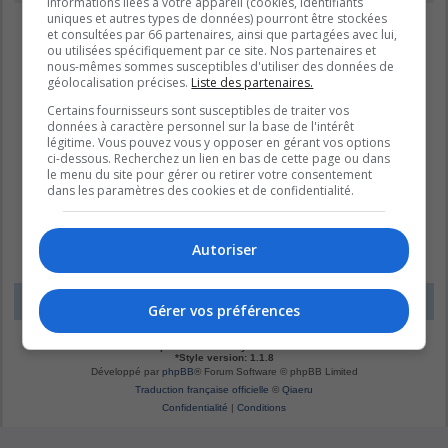
informations liées à votre appareil (cookies, identifiants
uniques et autres types de données) pourront être stockées
et consultées par 66 partenaires, ainsi que partagées avec lui,
ou utilisées spécifiquement par ce site. Nos partenaires et
nous-mêmes sommes susceptibles d'utiliser des données de
géolocalisation précises.
Liste des partenaires.
Certains fournisseurs sont susceptibles de traiter vos
données à caractère personnel sur la base de l'intérêt
légitime. Vous pouvez vous y opposer en gérant vos options
ci-dessous. Recherchez un lien en bas de cette page ou dans
le menu du site pour gérer ou retirer votre consentement
dans les paramètres des cookies et de confidentialité.
Autoriser
LE DOMAINE BLEU
Fuseau horaire sur
UTC-04:00
Gérer vos préférences
*
Original by
Christian 2.0
*
Updated to 3.3.x by
MannixMD
*
Style version: 1.1.8
Développé par
phpBB
® Forum Software © phpBB Limited
Traduction française officielle
©
Qiaeru
Confidentialité
|
Conditions