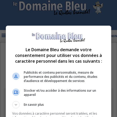
FAQ
INSCRIPTION
CONNEXION
Le Domaine Bleu demande votre
R
LE DOMAINE BLEU
consentement pour utiliser vos données à
e
caractère personnel dans les cas suivants :
c
h
Publicités et contenu personnalisés, mesure de
performance des publicités et du contenu, études
e
d’audience et développement de services
r
Stocker et/ou accéder à des informations sur un
c
Information
appareil
h
e
En savoir plus
Vous ne pouvez pas effectuer de recherche pour le moment car le
serveur est en surcharge. Veuillez réessayer ultérieurement.
r
Vos données à caractère personnel seront traitées, et les