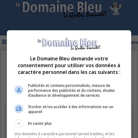
FAQ
INSCRIPTION
CONNEXION
Le Domaine Bleu demande votre
R
LE DOMAINE BLEU
consentement pour utiliser vos données à
e
caractère personnel dans les cas suivants :
c
h
Publicités et contenu personnalisés, mesure de
performance des publicités et du contenu, études
e
d’audience et développement de services
r
Stocker et/ou accéder à des informations sur un
c
Information
appareil
h
e
En savoir plus
Vous ne pouvez pas effectuer de recherche pour le moment car le
serveur est en surcharge. Veuillez réessayer ultérieurement.
r
Vos données à caractère personnel seront traitées, et les