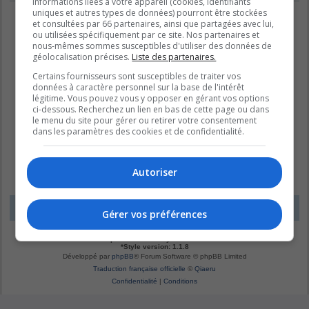
informations liées à votre appareil (cookies, identifiants
uniques et autres types de données) pourront être stockées
et consultées par 66 partenaires, ainsi que partagées avec lui,
ou utilisées spécifiquement par ce site. Nos partenaires et
nous-mêmes sommes susceptibles d'utiliser des données de
géolocalisation précises.
Liste des partenaires.
Certains fournisseurs sont susceptibles de traiter vos
données à caractère personnel sur la base de l'intérêt
légitime. Vous pouvez vous y opposer en gérant vos options
ci-dessous. Recherchez un lien en bas de cette page ou dans
le menu du site pour gérer ou retirer votre consentement
dans les paramètres des cookies et de confidentialité.
Autoriser
LE DOMAINE BLEU
Fuseau horaire sur
UTC-04:00
Gérer vos préférences
*
Original by
Christian 2.0
*
Updated to 3.3.x by
MannixMD
*
Style version: 1.1.8
Développé par
phpBB
® Forum Software © phpBB Limited
Traduction française officielle
©
Qiaeru
Confidentialité
|
Conditions