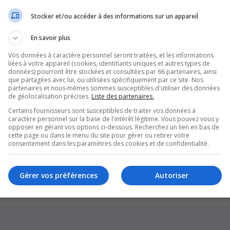
Stocker et/ou accéder à des informations sur un appareil
En savoir plus
Vos données à caractère personnel seront traitées, et les informations
liées à votre appareil (cookies, identifiants uniques et autres types de
données) pourront être stockées et consultées par 66 partenaires, ainsi
que partagées avec lui, ou utilisées spécifiquement par ce site. Nos
partenaires et nous-mêmes sommes susceptibles d'utiliser des données
de géolocalisation précises.
Liste des partenaires.
Certains fournisseurs sont susceptibles de traiter vos données à
caractère personnel sur la base de l'intérêt légitime. Vous pouvez vous y
opposer en gérant vos options ci-dessous. Recherchez un lien en bas de
cette page ou dans le menu du site pour gérer ou retirer votre
Supprim
consentement dans les paramètres des cookies et de confidentialité.
*
Original by
Christian 2.0
*
Updated to 3.3.x by
MannixMD
*
Style version: 1.1.8
Gérer vos préférences
Autoriser
Développé par
phpBB
® Forum Software © phpBB Limited
Traduction française officielle
©
Qiaeru
Confidentialité
|
Conditions