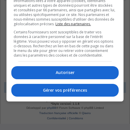
informations liées à votre appareil (cookies, identifiants
uniques et autres types de données) pourront être stockées
et consultées par 66 partenaires, ainsi que partagées avec lui,
ou utilisées spécifiquement par ce site. Nos partenaires et
nous-mêmes sommes susceptibles d'utiliser des données de
géolocalisation précises.
Liste des partenaires.
Certains fournisseurs sont susceptibles de traiter vos
données à caractère personnel sur la base de l'intérêt
légitime. Vous pouvez vous y opposer en gérant vos options
ci-dessous. Recherchez un lien en bas de cette page ou dans
le menu du site pour gérer ou retirer votre consentement
dans les paramètres des cookies et de confidentialité.
Autoriser
LE DOMAINE BLEU
Fuseau horaire sur
UTC-04:00
Gérer vos préférences
*
Original by
Christian 2.0
*
Updated to 3.3.x by
MannixMD
*
Style version: 1.1.8
Développé par
phpBB
® Forum Software © phpBB Limited
Traduction française officielle
©
Qiaeru
Confidentialité
|
Conditions