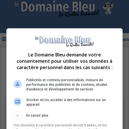
FAQ
INSCRIPTION
CONNEXION
Le Domaine Bleu demande votre
R
LE DOMAINE BLEU
consentement pour utiliser vos données à
e
caractère personnel dans les cas suivants :
c
h
Publicités et contenu personnalisés, mesure de
performance des publicités et du contenu, études
e
d’audience et développement de services
r
Stocker et/ou accéder à des informations sur un
c
Information
appareil
h
e
En savoir plus
Vous ne pouvez pas effectuer de recherche pour le moment car le
serveur est en surcharge. Veuillez réessayer ultérieurement.
r
Vos données à caractère personnel seront traitées, et les