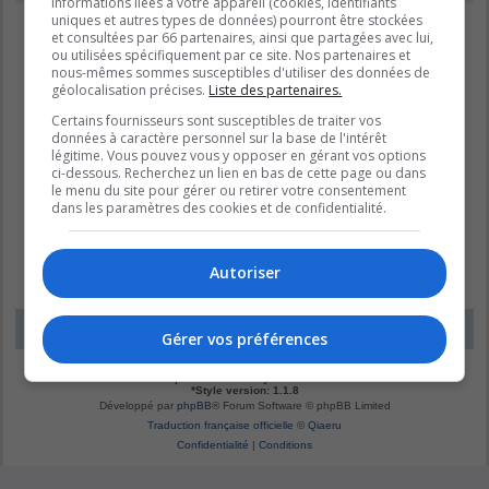
informations liées à votre appareil (cookies, identifiants
uniques et autres types de données) pourront être stockées
et consultées par 66 partenaires, ainsi que partagées avec lui,
ou utilisées spécifiquement par ce site. Nos partenaires et
nous-mêmes sommes susceptibles d'utiliser des données de
géolocalisation précises.
Liste des partenaires.
Certains fournisseurs sont susceptibles de traiter vos
données à caractère personnel sur la base de l'intérêt
légitime. Vous pouvez vous y opposer en gérant vos options
ci-dessous. Recherchez un lien en bas de cette page ou dans
le menu du site pour gérer ou retirer votre consentement
dans les paramètres des cookies et de confidentialité.
Autoriser
LE DOMAINE BLEU
Fuseau horaire sur
UTC-04:00
Gérer vos préférences
*
Original by
Christian 2.0
*
Updated to 3.3.x by
MannixMD
*
Style version: 1.1.8
Développé par
phpBB
® Forum Software © phpBB Limited
Traduction française officielle
©
Qiaeru
Confidentialité
|
Conditions