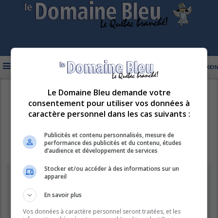
FAQ
INSCRIPTION
CONNEXION
Le Domaine Bleu demande votre
R
LE DOMAINE BLEU
consentement pour utiliser vos données à
e
caractère personnel dans les cas suivants :
c
h
Publicités et contenu personnalisés, mesure de
performance des publicités et du contenu, études
e
d’audience et développement de services
r
Stocker et/ou accéder à des informations sur un
c
Information
appareil
h
e
En savoir plus
Vous ne pouvez pas effectuer de recherche pour le moment car le
serveur est en surcharge. Veuillez réessayer ultérieurement.
r
Vos données à caractère personnel seront traitées, et les