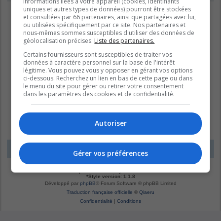
informations liées à votre appareil (cookies, identifiants
uniques et autres types de données) pourront être stockées
et consultées par 66 partenaires, ainsi que partagées avec lui,
ou utilisées spécifiquement par ce site. Nos partenaires et
nous-mêmes sommes susceptibles d'utiliser des données de
géolocalisation précises.
Liste des partenaires.
Certains fournisseurs sont susceptibles de traiter vos
données à caractère personnel sur la base de l'intérêt
légitime. Vous pouvez vous y opposer en gérant vos options
ci-dessous. Recherchez un lien en bas de cette page ou dans
le menu du site pour gérer ou retirer votre consentement
dans les paramètres des cookies et de confidentialité.
Autoriser
LE DOMAINE BLEU
Fuseau horaire sur
UTC-04:00
Gérer vos préférences
*
Original by
Christian 2.0
*
Updated to 3.3.x by
MannixMD
*
Style version: 1.1.8
Développé par
phpBB
® Forum Software © phpBB Limited
Traduction française officielle
©
Qiaeru
Confidentialité
|
Conditions