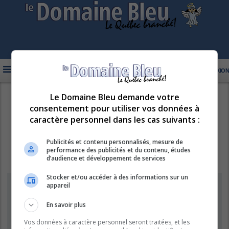
FAQ
INSCRIPTION
CONNEXION
Le Domaine Bleu demande votre
R
LE DOMAINE BLEU
consentement pour utiliser vos données à
e
caractère personnel dans les cas suivants :
c
h
Publicités et contenu personnalisés, mesure de
performance des publicités et du contenu, études
e
d’audience et développement de services
r
Stocker et/ou accéder à des informations sur un
c
Information
appareil
h
e
En savoir plus
Vous ne pouvez pas effectuer de recherche pour le moment car le
serveur est en surcharge. Veuillez réessayer ultérieurement.
r
Vos données à caractère personnel seront traitées, et les