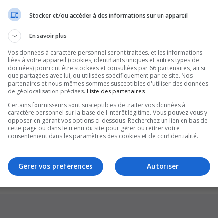
Stocker et/ou accéder à des informations sur un appareil
En savoir plus
Vos données à caractère personnel seront traitées, et les informations
liées à votre appareil (cookies, identifiants uniques et autres types de
données) pourront être stockées et consultées par 66 partenaires, ainsi
que partagées avec lui, ou utilisées spécifiquement par ce site. Nos
partenaires et nous-mêmes sommes susceptibles d'utiliser des données
de géolocalisation précises.
Liste des partenaires.
Certains fournisseurs sont susceptibles de traiter vos données à
caractère personnel sur la base de l'intérêt légitime. Vous pouvez vous y
opposer en gérant vos options ci-dessous. Recherchez un lien en bas de
cette page ou dans le menu du site pour gérer ou retirer votre
Supprim
consentement dans les paramètres des cookies et de confidentialité.
*
Original by
Christian 2.0
*
Updated to 3.3.x by
MannixMD
*
Style version: 1.1.8
Gérer vos préférences
Autoriser
Développé par
phpBB
® Forum Software © phpBB Limited
Traduction française officielle
©
Qiaeru
Confidentialité
|
Conditions