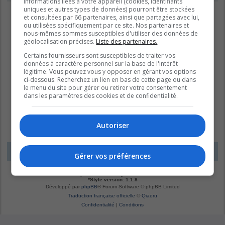
informations liées à votre appareil (cookies, identifiants
uniques et autres types de données) pourront être stockées
et consultées par 66 partenaires, ainsi que partagées avec lui,
ou utilisées spécifiquement par ce site. Nos partenaires et
nous-mêmes sommes susceptibles d'utiliser des données de
géolocalisation précises.
Liste des partenaires.
Certains fournisseurs sont susceptibles de traiter vos
données à caractère personnel sur la base de l'intérêt
légitime. Vous pouvez vous y opposer en gérant vos options
ci-dessous. Recherchez un lien en bas de cette page ou dans
le menu du site pour gérer ou retirer votre consentement
dans les paramètres des cookies et de confidentialité.
Autoriser
LE DOMAINE BLEU
Fuseau horaire sur
UTC-04:00
Gérer vos préférences
*
Original by
Christian 2.0
*
Updated to 3.3.x by
MannixMD
*
Style version: 1.1.8
Développé par
phpBB
® Forum Software © phpBB Limited
Traduction française officielle
©
Qiaeru
Confidentialité
|
Conditions