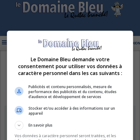
FAQ
INSCRIPTION
CONNEXION
Le Domaine Bleu demande votre
R
LE DOMAINE BLEU
consentement pour utiliser vos données à
e
caractère personnel dans les cas suivants :
c
h
Publicités et contenu personnalisés, mesure de
performance des publicités et du contenu, études
e
d’audience et développement de services
r
Stocker et/ou accéder à des informations sur un
c
Information
appareil
h
e
En savoir plus
Vous ne pouvez pas effectuer de recherche pour le moment car le
serveur est en surcharge. Veuillez réessayer ultérieurement.
r
Vos données à caractère personnel seront traitées, et les