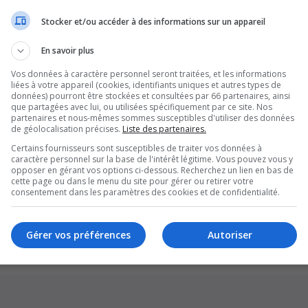
Stocker et/ou accéder à des informations sur un appareil
En savoir plus
Vos données à caractère personnel seront traitées, et les informations
liées à votre appareil (cookies, identifiants uniques et autres types de
données) pourront être stockées et consultées par 66 partenaires, ainsi
que partagées avec lui, ou utilisées spécifiquement par ce site. Nos
partenaires et nous-mêmes sommes susceptibles d'utiliser des données
de géolocalisation précises.
Liste des partenaires.
Certains fournisseurs sont susceptibles de traiter vos données à
caractère personnel sur la base de l'intérêt légitime. Vous pouvez vous y
opposer en gérant vos options ci-dessous. Recherchez un lien en bas de
cette page ou dans le menu du site pour gérer ou retirer votre
Supprim
consentement dans les paramètres des cookies et de confidentialité.
*
Original by
Christian 2.0
*
Updated to 3.3.x by
MannixMD
*
Style version: 1.1.8
Gérer vos préférences
Autoriser
Développé par
phpBB
® Forum Software © phpBB Limited
Traduction française officielle
©
Qiaeru
Confidentialité
|
Conditions