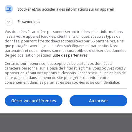
Stocker et/ou accéder à des informations sur un appareil
En savoir plus
Vos données à caractère personnel seront traitées, et les informations
liées à votre appareil (cookies, identifiants uniques et autres types de
données) pourront être stockées et consultées par 66 partenaires, ainsi
que partagées avec lui, ou utilisées spécifiquement par ce site. Nos
partenaires et nous-mêmes sommes susceptibles d'utiliser des données
de géolocalisation précises.
Liste des partenaires.
Certains fournisseurs sont susceptibles de traiter vos données à
caractère personnel sur la base de l'intérêt légitime. Vous pouvez vous y
opposer en gérant vos options ci-dessous. Recherchez un lien en bas de
cette page ou dans le menu du site pour gérer ou retirer votre
Supprim
consentement dans les paramètres des cookies et de confidentialité.
*
Original by
Christian 2.0
*
Updated to 3.3.x by
MannixMD
*
Style version: 1.1.8
Gérer vos préférences
Autoriser
Développé par
phpBB
® Forum Software © phpBB Limited
Traduction française officielle
©
Qiaeru
Confidentialité
|
Conditions