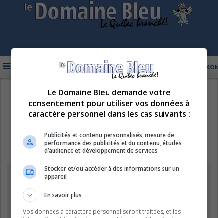
FAQ
INSCRIPTION
CONNEXION
Le Domaine Bleu demande votre
R
LE DOMAINE BLEU
consentement pour utiliser vos données à
e
caractère personnel dans les cas suivants :
c
h
Publicités et contenu personnalisés, mesure de
performance des publicités et du contenu, études
e
d’audience et développement de services
r
Stocker et/ou accéder à des informations sur un
c
Information
appareil
h
e
En savoir plus
Vous ne pouvez pas effectuer de recherche pour le moment car le
serveur est en surcharge. Veuillez réessayer ultérieurement.
r
Vos données à caractère personnel seront traitées, et les