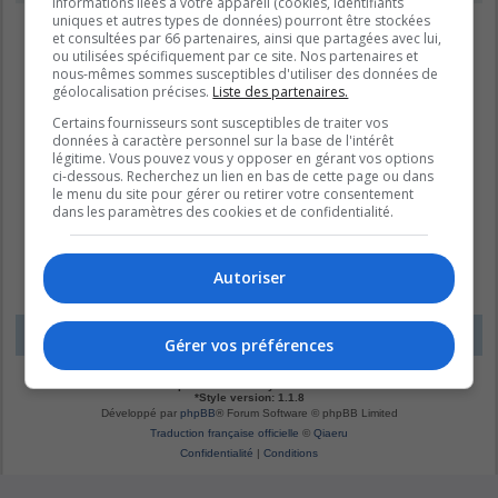
informations liées à votre appareil (cookies, identifiants
uniques et autres types de données) pourront être stockées
et consultées par 66 partenaires, ainsi que partagées avec lui,
ou utilisées spécifiquement par ce site. Nos partenaires et
nous-mêmes sommes susceptibles d'utiliser des données de
géolocalisation précises.
Liste des partenaires.
Certains fournisseurs sont susceptibles de traiter vos
données à caractère personnel sur la base de l'intérêt
légitime. Vous pouvez vous y opposer en gérant vos options
ci-dessous. Recherchez un lien en bas de cette page ou dans
le menu du site pour gérer ou retirer votre consentement
dans les paramètres des cookies et de confidentialité.
Autoriser
LE DOMAINE BLEU
Fuseau horaire sur
UTC-04:00
Gérer vos préférences
*
Original by
Christian 2.0
*
Updated to 3.3.x by
MannixMD
*
Style version: 1.1.8
Développé par
phpBB
® Forum Software © phpBB Limited
Traduction française officielle
©
Qiaeru
Confidentialité
|
Conditions