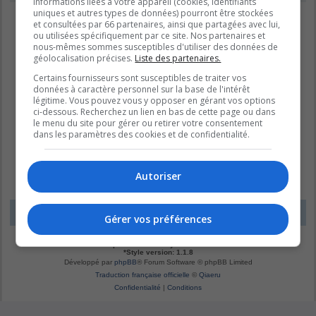
informations liées à votre appareil (cookies, identifiants
uniques et autres types de données) pourront être stockées
et consultées par 66 partenaires, ainsi que partagées avec lui,
ou utilisées spécifiquement par ce site. Nos partenaires et
nous-mêmes sommes susceptibles d'utiliser des données de
géolocalisation précises.
Liste des partenaires.
Certains fournisseurs sont susceptibles de traiter vos
données à caractère personnel sur la base de l'intérêt
légitime. Vous pouvez vous y opposer en gérant vos options
ci-dessous. Recherchez un lien en bas de cette page ou dans
le menu du site pour gérer ou retirer votre consentement
dans les paramètres des cookies et de confidentialité.
Autoriser
LE DOMAINE BLEU
Fuseau horaire sur
UTC-04:00
Gérer vos préférences
*
Original by
Christian 2.0
*
Updated to 3.3.x by
MannixMD
*
Style version: 1.1.8
Développé par
phpBB
® Forum Software © phpBB Limited
Traduction française officielle
©
Qiaeru
Confidentialité
|
Conditions