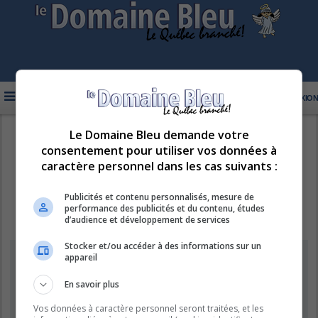
FAQ
INSCRIPTION
CONNEXION
Le Domaine Bleu demande votre
R
LE DOMAINE BLEU
consentement pour utiliser vos données à
e
caractère personnel dans les cas suivants :
c
h
Publicités et contenu personnalisés, mesure de
performance des publicités et du contenu, études
e
d’audience et développement de services
r
Stocker et/ou accéder à des informations sur un
c
Information
appareil
h
e
En savoir plus
Vous ne pouvez pas effectuer de recherche pour le moment car le
serveur est en surcharge. Veuillez réessayer ultérieurement.
r
Vos données à caractère personnel seront traitées, et les