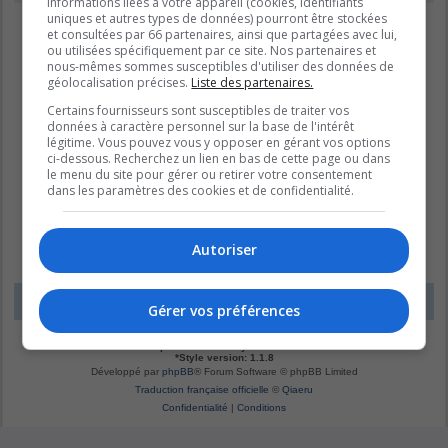
informations liées à votre appareil (cookies, identifiants
uniques et autres types de données) pourront être stockées
et consultées par 66 partenaires, ainsi que partagées avec lui,
ou utilisées spécifiquement par ce site. Nos partenaires et
nous-mêmes sommes susceptibles d'utiliser des données de
géolocalisation précises.
Liste des partenaires.
Certains fournisseurs sont susceptibles de traiter vos
données à caractère personnel sur la base de l'intérêt
légitime. Vous pouvez vous y opposer en gérant vos options
ci-dessous. Recherchez un lien en bas de cette page ou dans
le menu du site pour gérer ou retirer votre consentement
dans les paramètres des cookies et de confidentialité.
Autoriser
LE DOMAINE BLEU
Fuseau horaire sur
UTC-04:00
Gérer vos préférences
*
Original by
Christian 2.0
*
Updated to 3.3.x by
MannixMD
*
Style version: 1.1.8
Développé par
phpBB
® Forum Software © phpBB Limited
Traduction française officielle
©
Qiaeru
Confidentialité
|
Conditions