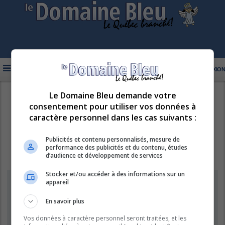
FAQ
INSCRIPTION
CONNEXION
Le Domaine Bleu demande votre
R
LE DOMAINE BLEU
consentement pour utiliser vos données à
e
caractère personnel dans les cas suivants :
c
h
Publicités et contenu personnalisés, mesure de
performance des publicités et du contenu, études
e
d’audience et développement de services
r
Stocker et/ou accéder à des informations sur un
c
Information
appareil
h
e
En savoir plus
Vous ne pouvez pas effectuer de recherche pour le moment car le
serveur est en surcharge. Veuillez réessayer ultérieurement.
r
Vos données à caractère personnel seront traitées, et les