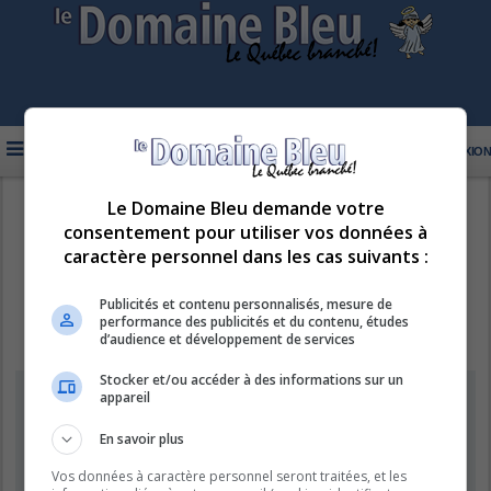
FAQ
INSCRIPTION
CONNEXION
Le Domaine Bleu demande votre
R
LE DOMAINE BLEU
consentement pour utiliser vos données à
e
caractère personnel dans les cas suivants :
c
h
Publicités et contenu personnalisés, mesure de
performance des publicités et du contenu, études
e
d’audience et développement de services
r
Stocker et/ou accéder à des informations sur un
c
Information
appareil
h
e
En savoir plus
Vous ne pouvez pas effectuer de recherche pour le moment car le
serveur est en surcharge. Veuillez réessayer ultérieurement.
r
Vos données à caractère personnel seront traitées, et les