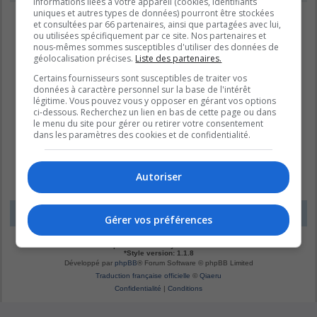
informations liées à votre appareil (cookies, identifiants
uniques et autres types de données) pourront être stockées
et consultées par 66 partenaires, ainsi que partagées avec lui,
ou utilisées spécifiquement par ce site. Nos partenaires et
nous-mêmes sommes susceptibles d'utiliser des données de
géolocalisation précises.
Liste des partenaires.
Certains fournisseurs sont susceptibles de traiter vos
données à caractère personnel sur la base de l'intérêt
légitime. Vous pouvez vous y opposer en gérant vos options
ci-dessous. Recherchez un lien en bas de cette page ou dans
le menu du site pour gérer ou retirer votre consentement
dans les paramètres des cookies et de confidentialité.
Autoriser
LE DOMAINE BLEU
Fuseau horaire sur
UTC-04:00
Gérer vos préférences
*
Original by
Christian 2.0
*
Updated to 3.3.x by
MannixMD
*
Style version: 1.1.8
Développé par
phpBB
® Forum Software © phpBB Limited
Traduction française officielle
©
Qiaeru
Confidentialité
|
Conditions