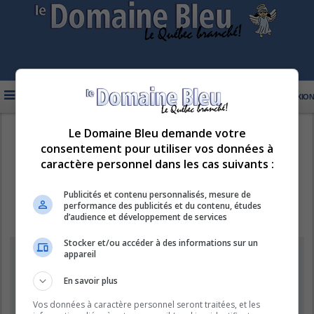
FAQ
INSCRIPTION
CONNEXION
Le Domaine Bleu demande votre
R
LE DOMAINE BLEU
consentement pour utiliser vos données à
e
caractère personnel dans les cas suivants :
c
h
Publicités et contenu personnalisés, mesure de
performance des publicités et du contenu, études
e
d’audience et développement de services
r
Stocker et/ou accéder à des informations sur un
c
Information
appareil
h
e
En savoir plus
Vous ne pouvez pas effectuer de recherche pour le moment car le
serveur est en surcharge. Veuillez réessayer ultérieurement.
r
Vos données à caractère personnel seront traitées, et les