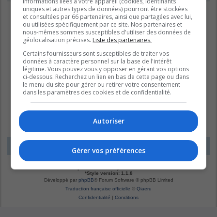
informations liées à votre appareil (cookies, identifiants
uniques et autres types de données) pourront être stockées
et consultées par 66 partenaires, ainsi que partagées avec lui,
ou utilisées spécifiquement par ce site. Nos partenaires et
nous-mêmes sommes susceptibles d'utiliser des données de
géolocalisation précises.
Liste des partenaires.
Certains fournisseurs sont susceptibles de traiter vos
données à caractère personnel sur la base de l'intérêt
légitime. Vous pouvez vous y opposer en gérant vos options
ci-dessous. Recherchez un lien en bas de cette page ou dans
le menu du site pour gérer ou retirer votre consentement
dans les paramètres des cookies et de confidentialité.
Autoriser
LE DOMAINE BLEU
Fuseau horaire sur
UTC-04:00
Gérer vos préférences
*
Original by
Christian 2.0
*
Updated to 3.3.x by
MannixMD
*
Style version: 1.1.8
Développé par
phpBB
® Forum Software © phpBB Limited
Traduction française officielle
©
Qiaeru
Confidentialité
|
Conditions