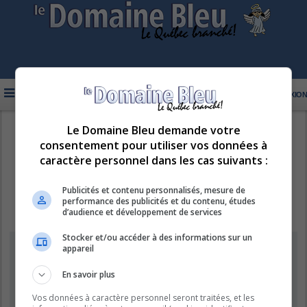
FAQ
INSCRIPTION
CONNEXION
Le Domaine Bleu demande votre
R
LE DOMAINE BLEU
consentement pour utiliser vos données à
e
caractère personnel dans les cas suivants :
c
h
Publicités et contenu personnalisés, mesure de
performance des publicités et du contenu, études
e
d’audience et développement de services
r
Stocker et/ou accéder à des informations sur un
c
Information
appareil
h
e
En savoir plus
Vous ne pouvez pas effectuer de recherche pour le moment car le
serveur est en surcharge. Veuillez réessayer ultérieurement.
r
Vos données à caractère personnel seront traitées, et les