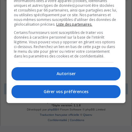
informations liées à votre appareil (cookies, identifiants
uniques et autres types de données) pourront être stockées
et consultées par 66 partenaires, ainsi que partagées avec lui,
ou utilisées spécifiquement par ce site. Nos partenaires et
nous-mêmes sommes susceptibles d'utiliser des données de
géolocalisation précises.
Liste des partenaires.
Certains fournisseurs sont susceptibles de traiter vos
données à caractère personnel sur la base de l'intérêt
légitime. Vous pouvez vous y opposer en gérant vos options
ci-dessous. Recherchez un lien en bas de cette page ou dans
le menu du site pour gérer ou retirer votre consentement
dans les paramètres des cookies et de confidentialité.
Autoriser
LE DOMAINE BLEU
Fuseau horaire sur
UTC-04:00
Gérer vos préférences
*
Original by
Christian 2.0
*
Updated to 3.3.x by
MannixMD
*
Style version: 1.1.8
Développé par
phpBB
® Forum Software © phpBB Limited
Traduction française officielle
©
Qiaeru
Confidentialité
|
Conditions