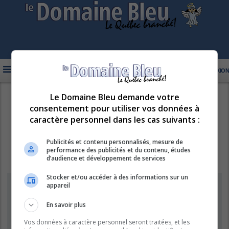
FAQ
INSCRIPTION
CONNEXION
Le Domaine Bleu demande votre
R
LE DOMAINE BLEU
consentement pour utiliser vos données à
e
caractère personnel dans les cas suivants :
c
h
Publicités et contenu personnalisés, mesure de
performance des publicités et du contenu, études
e
d’audience et développement de services
r
Stocker et/ou accéder à des informations sur un
c
Supprimer les cookies
appareil
h
e
En savoir plus
Êtes-vous sûr de vouloir supprimer les cookies de ce forum ?
r
Vos données à caractère personnel seront traitées, et les