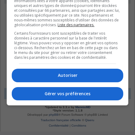
informations liées à votre appareil (cookies, identifiants
uniques et autres types de données) pourront être stockées
et consultées par 66 partenaires, ainsi que partagées avec lui,
ou utilisées spécifiquement par ce site. Nos partenaires et
nous-mêmes sommes susceptibles d'utiliser des données de
géolocalisation précises.
Liste des partenaires.
Certains fournisseurs sont susceptibles de traiter vos
données à caractère personnel sur la base de l'intérêt
légitime. Vous pouvez vous y opposer en gérant vos options
ci-dessous. Recherchez un lien en bas de cette page ou dans
le menu du site pour gérer ou retirer votre consentement
dans les paramètres des cookies et de confidentialité.
Autoriser
Gérer vos préférences
LE DOMAINE BLEU
Fuseau horaire sur
UTC-04:00
*
Original by
Christian 2.0
*
Updated to 3.3.x by
MannixMD
*
Style version: 1.1.8
Développé par
phpBB
® Forum Software © phpBB Limited
Traduction française officielle
©
Qiaeru
Confidentialité
|
Conditions