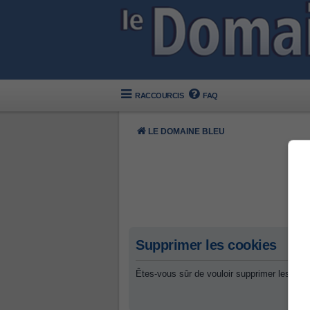
RACCOURCIS
FAQ
LE DOMAINE BLEU
Supprimer les cookies
Êtes-vous sûr de vouloir supprimer les coo