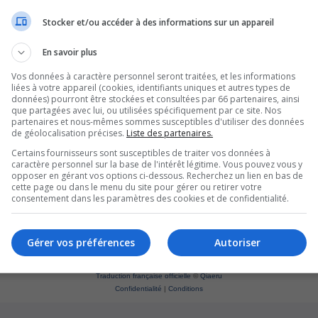
Stocker et/ou accéder à des informations sur un appareil
En savoir plus
Vos données à caractère personnel seront traitées, et les informations
liées à votre appareil (cookies, identifiants uniques et autres types de
données) pourront être stockées et consultées par 66 partenaires, ainsi
que partagées avec lui, ou utilisées spécifiquement par ce site. Nos
partenaires et nous-mêmes sommes susceptibles d'utiliser des données
de géolocalisation précises.
Liste des partenaires.
Certains fournisseurs sont susceptibles de traiter vos données à
caractère personnel sur la base de l'intérêt légitime. Vous pouvez vous y
opposer en gérant vos options ci-dessous. Recherchez un lien en bas de
cette page ou dans le menu du site pour gérer ou retirer votre
consentement dans les paramètres des cookies et de confidentialité.
Supprim
*
Original by
Christian 2.0
Gérer vos préférences
Autoriser
*
Updated to 3.3.x by
MannixMD
*
Style version: 1.1.8
Développé par
phpBB
® Forum Software © phpBB Limited
Traduction française officielle
©
Qiaeru
Confidentialité
|
Conditions