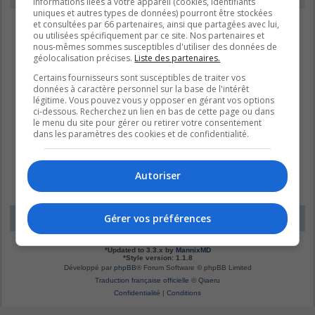
informations liées à votre appareil (cookies, identifiants
uniques et autres types de données) pourront être stockées
et consultées par 66 partenaires, ainsi que partagées avec lui,
ou utilisées spécifiquement par ce site. Nos partenaires et
nous-mêmes sommes susceptibles d'utiliser des données de
géolocalisation précises.
Liste des partenaires.
Certains fournisseurs sont susceptibles de traiter vos
données à caractère personnel sur la base de l'intérêt
légitime. Vous pouvez vous y opposer en gérant vos options
ci-dessous. Recherchez un lien en bas de cette page ou dans
le menu du site pour gérer ou retirer votre consentement
dans les paramètres des cookies et de confidentialité.
Autoriser
Gérer vos préférences
LE DOMAINE BLEU
Fuseau horaire sur
UTC-04:00
*
Original by
Christian 2.0
*
Updated to 3.3.x by
MannixMD
*
Style version: 1.1.8
Développé par
phpBB
® Forum Software © phpBB Limited
Traduction française officielle
©
Qiaeru
Confidentialité
|
Conditions