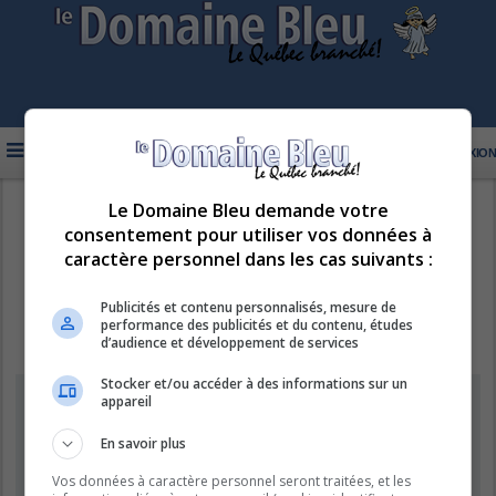
FAQ
INSCRIPTION
CONNEXION
Le Domaine Bleu demande votre
R
LE DOMAINE BLEU
consentement pour utiliser vos données à
e
caractère personnel dans les cas suivants :
c
h
Publicités et contenu personnalisés, mesure de
performance des publicités et du contenu, études
e
d’audience et développement de services
r
Stocker et/ou accéder à des informations sur un
c
Supprimer les cookies
appareil
h
e
En savoir plus
Êtes-vous sûr de vouloir supprimer les cookies de ce forum ?
r
Vos données à caractère personnel seront traitées, et les