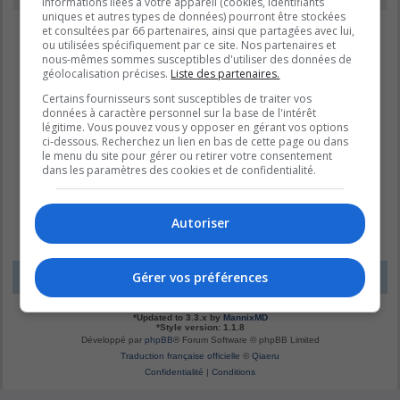
informations liées à votre appareil (cookies, identifiants
uniques et autres types de données) pourront être stockées
et consultées par 66 partenaires, ainsi que partagées avec lui,
ou utilisées spécifiquement par ce site. Nos partenaires et
nous-mêmes sommes susceptibles d'utiliser des données de
géolocalisation précises.
Liste des partenaires.
Certains fournisseurs sont susceptibles de traiter vos
données à caractère personnel sur la base de l'intérêt
légitime. Vous pouvez vous y opposer en gérant vos options
ci-dessous. Recherchez un lien en bas de cette page ou dans
le menu du site pour gérer ou retirer votre consentement
dans les paramètres des cookies et de confidentialité.
Autoriser
Gérer vos préférences
LE DOMAINE BLEU
Fuseau horaire sur
UTC-04:00
*
Original by
Christian 2.0
*
Updated to 3.3.x by
MannixMD
*
Style version: 1.1.8
Développé par
phpBB
® Forum Software © phpBB Limited
Traduction française officielle
©
Qiaeru
Confidentialité
|
Conditions