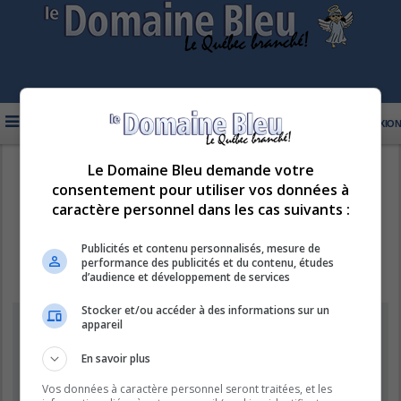
FAQ
INSCRIPTION
CONNEXION
Le Domaine Bleu demande votre
R
LE DOMAINE BLEU
consentement pour utiliser vos données à
e
caractère personnel dans les cas suivants :
c
h
Publicités et contenu personnalisés, mesure de
performance des publicités et du contenu, études
e
d’audience et développement de services
r
Stocker et/ou accéder à des informations sur un
c
Supprimer les cookies
appareil
h
e
En savoir plus
Êtes-vous sûr de vouloir supprimer les cookies de ce forum ?
r
Vos données à caractère personnel seront traitées, et les