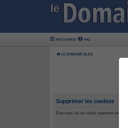
RACCOURCIS
FAQ
LE DOMAINE BLEU
Supprimer les cookies
Êtes-vous sûr de vouloir supprimer les coo