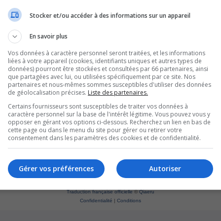
Stocker et/ou accéder à des informations sur un appareil
En savoir plus
Vos données à caractère personnel seront traitées, et les informations
liées à votre appareil (cookies, identifiants uniques et autres types de
données) pourront être stockées et consultées par 66 partenaires, ainsi
que partagées avec lui, ou utilisées spécifiquement par ce site. Nos
partenaires et nous-mêmes sommes susceptibles d'utiliser des données
de géolocalisation précises.
Liste des partenaires.
Certains fournisseurs sont susceptibles de traiter vos données à
caractère personnel sur la base de l'intérêt légitime. Vous pouvez vous y
opposer en gérant vos options ci-dessous. Recherchez un lien en bas de
cette page ou dans le menu du site pour gérer ou retirer votre
consentement dans les paramètres des cookies et de confidentialité.
Supprim
*
Original by
Christian 2.0
Gérer vos préférences
Autoriser
*
Updated to 3.3.x by
MannixMD
*
Style version: 1.1.8
Développé par
phpBB
® Forum Software © phpBB Limited
Traduction française officielle
©
Qiaeru
Confidentialité
|
Conditions