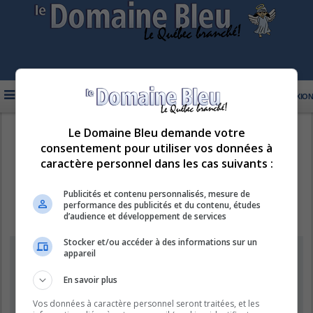
FAQ
INSCRIPTION
CONNEXION
Le Domaine Bleu demande votre
R
LE DOMAINE BLEU
consentement pour utiliser vos données à
e
caractère personnel dans les cas suivants :
c
h
Publicités et contenu personnalisés, mesure de
performance des publicités et du contenu, études
e
d’audience et développement de services
r
Stocker et/ou accéder à des informations sur un
c
Supprimer les cookies
appareil
h
e
En savoir plus
Êtes-vous sûr de vouloir supprimer les cookies de ce forum ?
r
Vos données à caractère personnel seront traitées, et les