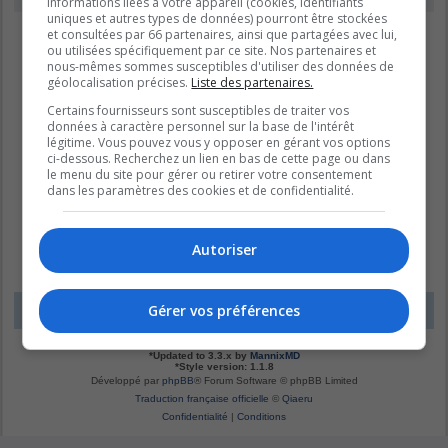
informations liées à votre appareil (cookies, identifiants
uniques et autres types de données) pourront être stockées
et consultées par 66 partenaires, ainsi que partagées avec lui,
ou utilisées spécifiquement par ce site. Nos partenaires et
nous-mêmes sommes susceptibles d'utiliser des données de
géolocalisation précises.
Liste des partenaires.
Certains fournisseurs sont susceptibles de traiter vos
données à caractère personnel sur la base de l'intérêt
légitime. Vous pouvez vous y opposer en gérant vos options
ci-dessous. Recherchez un lien en bas de cette page ou dans
le menu du site pour gérer ou retirer votre consentement
dans les paramètres des cookies et de confidentialité.
Autoriser
Gérer vos préférences
LE DOMAINE BLEU
Fuseau horaire sur
UTC-04:00
*
Original by
Christian 2.0
*
Updated to 3.3.x by
MannixMD
*
Style version: 1.1.8
Développé par
phpBB
® Forum Software © phpBB Limited
Traduction française officielle
©
Qiaeru
Confidentialité
|
Conditions