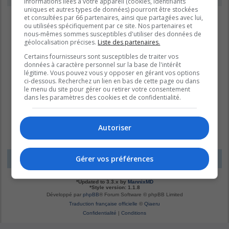
informations liées à votre appareil (cookies, identifiants
uniques et autres types de données) pourront être stockées
et consultées par 66 partenaires, ainsi que partagées avec lui,
ou utilisées spécifiquement par ce site. Nos partenaires et
nous-mêmes sommes susceptibles d'utiliser des données de
géolocalisation précises.
Liste des partenaires.
Certains fournisseurs sont susceptibles de traiter vos
données à caractère personnel sur la base de l'intérêt
légitime. Vous pouvez vous y opposer en gérant vos options
ci-dessous. Recherchez un lien en bas de cette page ou dans
le menu du site pour gérer ou retirer votre consentement
dans les paramètres des cookies et de confidentialité.
Autoriser
Gérer vos préférences
LE DOMAINE BLEU
Fuseau horaire sur
UTC-04:00
*
Original by
Christian 2.0
*
Updated to 3.3.x by
MannixMD
*
Style version: 1.1.8
Développé par
phpBB
® Forum Software © phpBB Limited
Traduction française officielle
©
Qiaeru
Confidentialité
|
Conditions