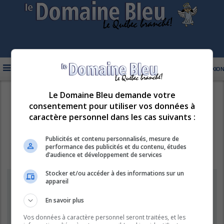
FAQ
INSCRIPTION
CONNEXION
Le Domaine Bleu demande votre
R
LE DOMAINE BLEU
consentement pour utiliser vos données à
e
caractère personnel dans les cas suivants :
c
h
Publicités et contenu personnalisés, mesure de
performance des publicités et du contenu, études
e
d’audience et développement de services
r
Stocker et/ou accéder à des informations sur un
c
Supprimer les cookies
appareil
h
e
En savoir plus
Êtes-vous sûr de vouloir supprimer les cookies de ce forum ?
r
Vos données à caractère personnel seront traitées, et les