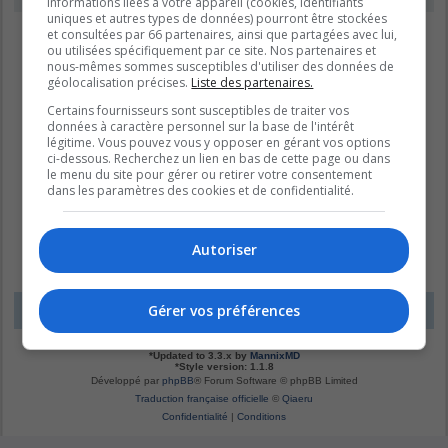
informations liées à votre appareil (cookies, identifiants
uniques et autres types de données) pourront être stockées
et consultées par 66 partenaires, ainsi que partagées avec lui,
ou utilisées spécifiquement par ce site. Nos partenaires et
nous-mêmes sommes susceptibles d'utiliser des données de
géolocalisation précises.
Liste des partenaires.
Certains fournisseurs sont susceptibles de traiter vos
données à caractère personnel sur la base de l'intérêt
légitime. Vous pouvez vous y opposer en gérant vos options
ci-dessous. Recherchez un lien en bas de cette page ou dans
le menu du site pour gérer ou retirer votre consentement
dans les paramètres des cookies et de confidentialité.
Autoriser
Gérer vos préférences
LE DOMAINE BLEU
Fuseau horaire sur
UTC-04:00
*
Original by
Christian 2.0
*
Updated to 3.3.x by
MannixMD
*
Style version: 1.1.8
Développé par
phpBB
® Forum Software © phpBB Limited
Traduction française officielle
©
Qiaeru
Confidentialité
|
Conditions