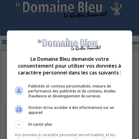
FAQ
INSCRIPTION
CONNEXION
Le Domaine Bleu demande votre
R
LE DOMAINE BLEU
consentement pour utiliser vos données à
e
caractère personnel dans les cas suivants :
c
h
Publicités et contenu personnalisés, mesure de
performance des publicités et du contenu, études
e
d’audience et développement de services
r
Stocker et/ou accéder à des informations sur un
c
Supprimer les cookies
appareil
h
e
En savoir plus
Êtes-vous sûr de vouloir supprimer les cookies de ce forum ?
r
Vos données à caractère personnel seront traitées, et les