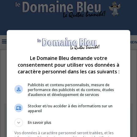
FAQ
INSCRIPTION
CONNEXION
Le Domaine Bleu demande votre
R
LE DOMAINE BLEU
consentement pour utiliser vos données à
e
caractère personnel dans les cas suivants :
c
h
Publicités et contenu personnalisés, mesure de
performance des publicités et du contenu, études
e
d’audience et développement de services
r
Stocker et/ou accéder à des informations sur un
c
Supprimer les cookies
appareil
h
e
En savoir plus
Êtes-vous sûr de vouloir supprimer les cookies de ce forum ?
r
Vos données à caractère personnel seront traitées, et les