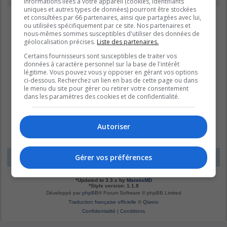
informations liées à votre appareil (cookies, identifiants
uniques et autres types de données) pourront être stockées
et consultées par 66 partenaires, ainsi que partagées avec lui,
ou utilisées spécifiquement par ce site. Nos partenaires et
nous-mêmes sommes susceptibles d'utiliser des données de
géolocalisation précises.
Liste des partenaires.
Certains fournisseurs sont susceptibles de traiter vos
données à caractère personnel sur la base de l'intérêt
légitime. Vous pouvez vous y opposer en gérant vos options
ci-dessous. Recherchez un lien en bas de cette page ou dans
le menu du site pour gérer ou retirer votre consentement
dans les paramètres des cookies et de confidentialité.
Autoriser
Gérer vos préférences
LE DOMAINE BLEU
Fuseau horaire sur
UTC-04:00
*
Original by
Christian 2.0
*
Updated to 3.3.x by
MannixMD
*
Style version: 1.1.8
Développé par
phpBB
® Forum Software © phpBB Limited
Traduction française officielle
©
Qiaeru
Confidentialité
|
Conditions