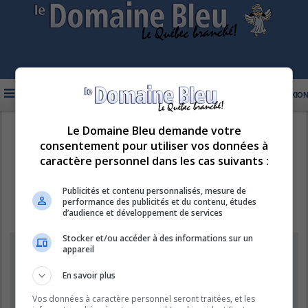
FAQ
INSCRIPTION
CONNEXION
Le Domaine Bleu demande votre
R
LE DOMAINE BLEU
consentement pour utiliser vos données à
e
caractère personnel dans les cas suivants :
c
h
Publicités et contenu personnalisés, mesure de
performance des publicités et du contenu, études
e
d’audience et développement de services
r
Stocker et/ou accéder à des informations sur un
c
Supprimer les cookies
appareil
h
e
En savoir plus
Êtes-vous sûr de vouloir supprimer les cookies de ce forum ?
r
Vos données à caractère personnel seront traitées, et les