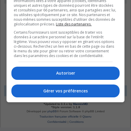
informations liées à votre appareil (cookies, identifiants
uniques et autres types de données) pourront être stockées
et consultées par 66 partenaires, ainsi que partagées avec lui,
ou utilisées spécifiquement par ce site. Nos partenaires et
nous-mêmes sommes susceptibles d'utiliser des données de
géolocalisation précises.
Liste des partenaires.
Certains fournisseurs sont susceptibles de traiter vos
données à caractère personnel sur la base de l'intérêt
légitime. Vous pouvez vous y opposer en gérant vos options
ci-dessous. Recherchez un lien en bas de cette page ou dans
le menu du site pour gérer ou retirer votre consentement
dans les paramètres des cookies et de confidentialité.
Autoriser
Gérer vos préférences
LE DOMAINE BLEU
Fuseau horaire sur
UTC-04:00
*
Original by
Christian 2.0
*
Updated to 3.3.x by
MannixMD
*
Style version: 1.1.8
Développé par
phpBB
® Forum Software © phpBB Limited
Traduction française officielle
©
Qiaeru
Confidentialité
|
Conditions