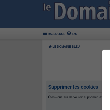
RACCOURCIS
FAQ
LE DOMAINE BLEU
Supprimer les cookies
Êtes-vous sûr de vouloir supprimer les coo