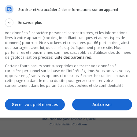
Stocker et/ou accéder à des informations sur un appareil
En savoir plus
Vos données à caractère personnel seront traitées, et les informations
liées à votre appareil (cookies, identifiants uniques et autres types de
données) pourront être stockées et consultées par 66 partenaires, ainsi
que partagées avec lui, ou utilisées spécifiquement par ce site. Nos
partenaires et nous-mêmes sommes susceptibles d'utiliser des données
de géolocalisation précises.
Liste des partenaires.
Certains fournisseurs sont susceptibles de traiter vos données à
caractère personnel sur la base de l'intérêt légitime. Vous pouvez vous y
opposer en gérant vos options ci-dessous. Recherchez un lien en bas de
cette page ou dans le menu du site pour gérer ou retirer votre
consentement dans les paramètres des cookies et de confidentialité.
Supprim
*
Original by
Christian 2.0
Gérer vos préférences
Autoriser
*
Updated to 3.3.x by
MannixMD
*
Style version: 1.1.8
Développé par
phpBB
® Forum Software © phpBB Limited
Traduction française officielle
©
Qiaeru
Confidentialité
|
Conditions