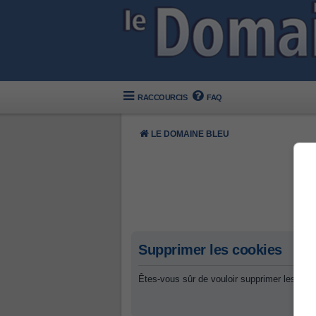
RACCOURCIS
FAQ
LE DOMAINE BLEU
Supprimer les cookies
Êtes-vous sûr de vouloir supprimer les coo