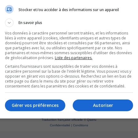
Stocker et/ou accéder à des informations sur un appareil
En savoir plus
Vos données à caractère personnel seront traitées, et les informations
liées à votre appareil (cookies, identifiants uniques et autres types de
données) pourront être stockées et consultées par 66 partenaires, ainsi
que partagées avec lui, ou utilisées spécifiquement par ce site. Nos
partenaires et nous-mêmes sommes susceptibles d'utiliser des données
de géolocalisation précises.
Liste des partenaires.
Certains fournisseurs sont susceptibles de traiter vos données à
caractère personnel sur la base de l'intérêt légitime. Vous pouvez vous y
opposer en gérant vos options ci-dessous. Recherchez un lien en bas de
cette page ou dans le menu du site pour gérer ou retirer votre
consentement dans les paramètres des cookies et de confidentialité.
Supprim
*
Original by
Christian 2.0
Gérer vos préférences
Autoriser
*
Updated to 3.3.x by
MannixMD
*
Style version: 1.1.8
Développé par
phpBB
® Forum Software © phpBB Limited
Traduction française officielle
©
Qiaeru
Confidentialité
|
Conditions