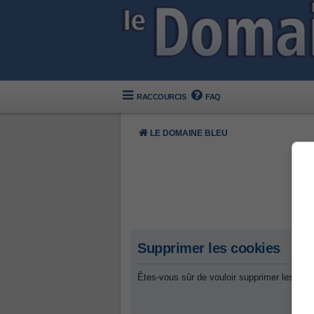
RACCOURCIS
FAQ
LE DOMAINE BLEU
Supprimer les cookies
Êtes-vous sûr de vouloir supprimer les coo