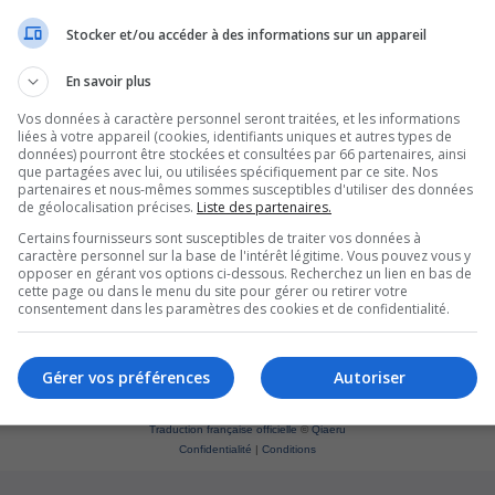
Stocker et/ou accéder à des informations sur un appareil
En savoir plus
Vos données à caractère personnel seront traitées, et les informations
liées à votre appareil (cookies, identifiants uniques et autres types de
données) pourront être stockées et consultées par 66 partenaires, ainsi
que partagées avec lui, ou utilisées spécifiquement par ce site. Nos
partenaires et nous-mêmes sommes susceptibles d'utiliser des données
de géolocalisation précises.
Liste des partenaires.
Certains fournisseurs sont susceptibles de traiter vos données à
caractère personnel sur la base de l'intérêt légitime. Vous pouvez vous y
opposer en gérant vos options ci-dessous. Recherchez un lien en bas de
cette page ou dans le menu du site pour gérer ou retirer votre
consentement dans les paramètres des cookies et de confidentialité.
Supprim
*
Original by
Christian 2.0
Gérer vos préférences
Autoriser
*
Updated to 3.3.x by
MannixMD
*
Style version: 1.1.8
Développé par
phpBB
® Forum Software © phpBB Limited
Traduction française officielle
©
Qiaeru
Confidentialité
|
Conditions