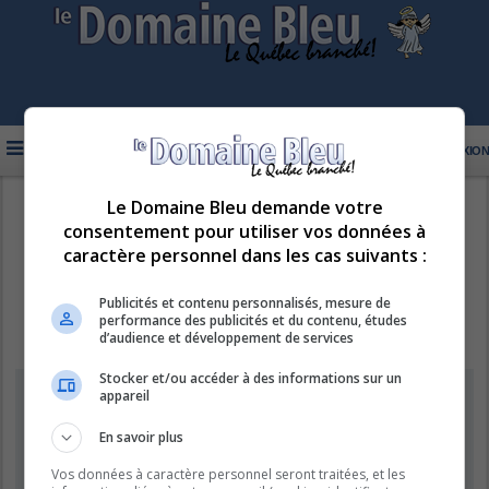
FAQ
INSCRIPTION
CONNEXION
Le Domaine Bleu demande votre
R
LE DOMAINE BLEU
consentement pour utiliser vos données à
e
caractère personnel dans les cas suivants :
c
h
Publicités et contenu personnalisés, mesure de
performance des publicités et du contenu, études
e
d’audience et développement de services
r
Stocker et/ou accéder à des informations sur un
c
Supprimer les cookies
appareil
h
e
En savoir plus
Êtes-vous sûr de vouloir supprimer les cookies de ce forum ?
r
Vos données à caractère personnel seront traitées, et les