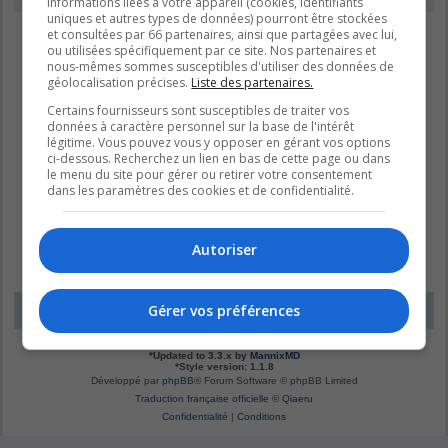
informations liées à votre appareil (cookies, identifiants
uniques et autres types de données) pourront être stockées
et consultées par 66 partenaires, ainsi que partagées avec lui,
ou utilisées spécifiquement par ce site. Nos partenaires et
nous-mêmes sommes susceptibles d'utiliser des données de
géolocalisation précises.
Liste des partenaires.
Certains fournisseurs sont susceptibles de traiter vos
données à caractère personnel sur la base de l'intérêt
légitime. Vous pouvez vous y opposer en gérant vos options
ci-dessous. Recherchez un lien en bas de cette page ou dans
le menu du site pour gérer ou retirer votre consentement
dans les paramètres des cookies et de confidentialité.
Autoriser
Gérer vos préférences
LE DOMAINE BLEU
Fuseau horaire sur
UTC-04:00
*
Original by
Christian 2.0
*
Updated to 3.3.x by
MannixMD
*
Style version: 1.1.8
Développé par
phpBB
® Forum Software © phpBB Limited
Traduction française officielle
©
Qiaeru
Confidentialité
|
Conditions