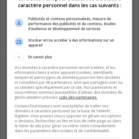
Mot de passe :
caractère personnel dans les cas suivants :
Publicités et contenu personnalisés, mesure de
Se souvenir de moi
performance des publicités et du contenu, études
Masquer ma présence lors de cette session
d’audience et développement de services
Stocker et/ou accéder à des informations sur un
appareil
INSCRIPTION
En savoir plus
Vous devez être inscrit avant de pouvoir vous connecter.
Vos données à caractère personnel seront traitées, et les
L’inscription est rapide et vous offre de nombreux avantages.
informations liées à votre appareil (cookies, identifiants
uniques et autres types de données) pourront être stockées
Les administrateurs du forum peuvent accorder des
et consultées par 66 partenaires, ainsi que partagées avec lui,
fonctionnalités supplémentaires aux utilisateurs inscrits. Avant
ou utilisées spécifiquement par ce site. Nos partenaires et
de vous inscrire, assurez-vous d’avoir pris connaissance de
nous-mêmes sommes susceptibles d'utiliser des données de
nos conditions d’utilisation et de notre politique de
géolocalisation précises.
Liste des partenaires.
confidentialité. Veuillez également prendre le temps de
Certains fournisseurs sont susceptibles de traiter vos
consulter attentivement toutes les règles du forum lors de votre
données à caractère personnel sur la base de l'intérêt
navigation.
légitime. Vous pouvez vous y opposer en gérant vos options
ci-dessous. Recherchez un lien en bas de cette page ou dans
Conditions d’utilisation
|
Politique de confidentialité
le menu du site pour gérer ou retirer votre consentement
dans les paramètres des cookies et de confidentialité.