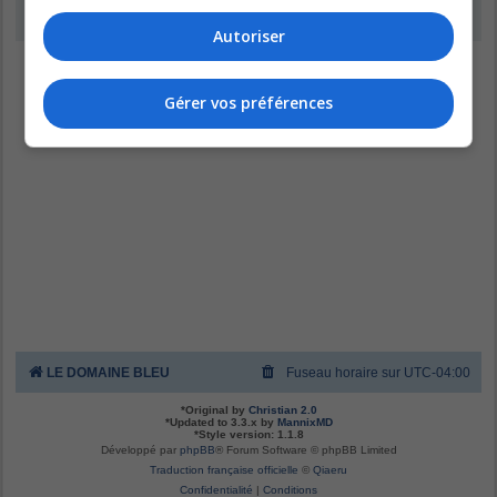
Inscription
Autoriser
Gérer vos préférences
LE DOMAINE BLEU
Fuseau horaire sur
UTC-04:00
*
Original by
Christian 2.0
*
Updated to 3.3.x by
MannixMD
*
Style version: 1.1.8
Développé par
phpBB
® Forum Software © phpBB Limited
Traduction française officielle
©
Qiaeru
Confidentialité
|
Conditions