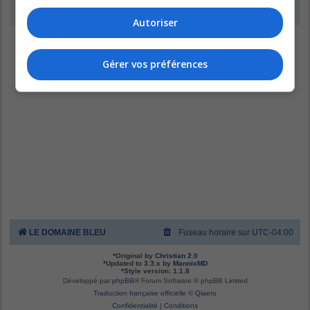
Inscription
Autoriser
Gérer vos préférences
LE DOMAINE BLEU
Fuseau horaire sur
UTC-04:00
*
Original by
Christian 2.0
*
Updated to 3.3.x by
MannixMD
*
Style version: 1.1.8
Développé par
phpBB
® Forum Software © phpBB Limited
Traduction française officielle
©
Qiaeru
Confidentialité
|
Conditions