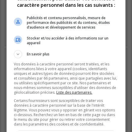
Mot de passe :
caractère personnel dans les cas suivants :
Publicités et contenu personnalisés, mesure de
Se souvenir de moi
performance des publicités et du contenu, études
Masquer ma présence lors de cette session
d’audience et développement de services
Stocker et/ou accéder à des informations sur un
appareil
INSCRIPTION
En savoir plus
Vous devez être inscrit avant de pouvoir vous connecter.
Vos données à caractère personnel seront traitées, et les
L’inscription est rapide et vous offre de nombreux avantages.
informations liées à votre appareil (cookies, identifiants
uniques et autres types de données) pourront être stockées
Les administrateurs du forum peuvent accorder des
et consultées par 66 partenaires, ainsi que partagées avec lui,
fonctionnalités supplémentaires aux utilisateurs inscrits. Avant
ou utilisées spécifiquement par ce site. Nos partenaires et
de vous inscrire, assurez-vous d’avoir pris connaissance de
nous-mêmes sommes susceptibles d'utiliser des données de
nos conditions d’utilisation et de notre politique de
géolocalisation précises.
Liste des partenaires.
confidentialité. Veuillez également prendre le temps de
Certains fournisseurs sont susceptibles de traiter vos
consulter attentivement toutes les règles du forum lors de votre
données à caractère personnel sur la base de l'intérêt
navigation.
légitime. Vous pouvez vous y opposer en gérant vos options
ci-dessous. Recherchez un lien en bas de cette page ou dans
Conditions d’utilisation
|
Politique de confidentialité
le menu du site pour gérer ou retirer votre consentement
dans les paramètres des cookies et de confidentialité.