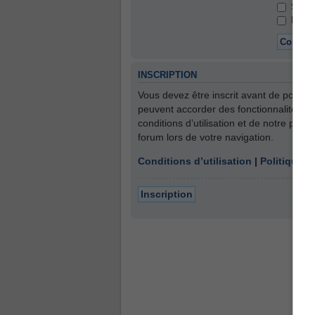
Se so
Masque
INSCRIPTION
Vous devez être inscrit avant de pouvoi
peuvent accorder des fonctionnalités su
conditions d’utilisation et de notre poli
forum lors de votre navigation.
Conditions d’utilisation
|
Politique d
Inscription