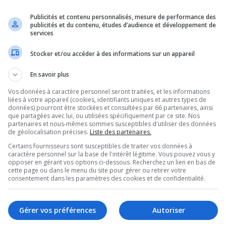
uvenir de moi
r ma présence lors de cette session
Publicités et contenu personnalisés, mesure de performance des
publicités et du contenu, études d’audience et développement de
services
Stocker et/ou accéder à des informations sur un appareil
r vous connecter. L’inscription est rapide et vous offre de nombreux a
En savoir plus
pplémentaires aux utilisateurs inscrits. Avant de vous inscrire, assure
tique de confidentialité. Veuillez également prendre le temps de consulte
Vos données à caractère personnel seront traitées, et les informations
liées à votre appareil (cookies, identifiants uniques et autres types de
données) pourront être stockées et consultées par 66 partenaires, ainsi
e confidentialité
que partagées avec lui, ou utilisées spécifiquement par ce site. Nos
partenaires et nous-mêmes sommes susceptibles d'utiliser des données
de géolocalisation précises.
Liste des partenaires.
Certains fournisseurs sont susceptibles de traiter vos données à
caractère personnel sur la base de l'intérêt légitime. Vous pouvez vous y
opposer en gérant vos options ci-dessous. Recherchez un lien en bas de
cette page ou dans le menu du site pour gérer ou retirer votre
consentement dans les paramètres des cookies et de confidentialité.
Gérer vos préférences
Autoriser