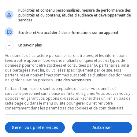
uvenir de moi
r ma présence lors de cette session
Publicités et contenu personnalisés, mesure de performance des
publicités et du contenu, études d’audience et développement de
services
Stocker et/ou accéder à des informations sur un appareil
r vous connecter. L’inscription est rapide et vous offre de nombreux a
En savoir plus
pplémentaires aux utilisateurs inscrits. Avant de vous inscrire, assure
tique de confidentialité. Veuillez également prendre le temps de consulte
Vos données à caractère personnel seront traitées, et les informations
liées à votre appareil (cookies, identifiants uniques et autres types de
données) pourront être stockées et consultées par 66 partenaires, ainsi
e confidentialité
que partagées avec lui, ou utilisées spécifiquement par ce site. Nos
partenaires et nous-mêmes sommes susceptibles d'utiliser des données
de géolocalisation précises.
Liste des partenaires.
Certains fournisseurs sont susceptibles de traiter vos données à
caractère personnel sur la base de l'intérêt légitime. Vous pouvez vous y
opposer en gérant vos options ci-dessous. Recherchez un lien en bas de
cette page ou dans le menu du site pour gérer ou retirer votre
consentement dans les paramètres des cookies et de confidentialité.
Gérer vos préférences
Autoriser