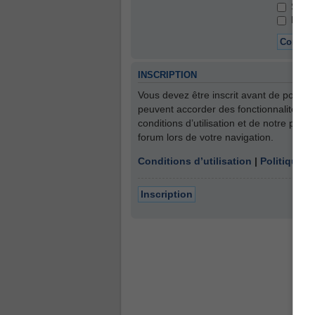
Se so
Masque
INSCRIPTION
Vous devez être inscrit avant de pouvoi
peuvent accorder des fonctionnalités su
conditions d’utilisation et de notre poli
forum lors de votre navigation.
Conditions d’utilisation
|
Politique d
Inscription