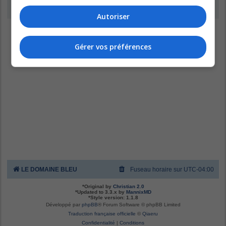
Inscription
Autoriser
Gérer vos préférences
LE DOMAINE BLEU
Fuseau horaire sur
UTC-04:00
*
Original by
Christian 2.0
*
Updated to 3.3.x by
MannixMD
*
Style version: 1.1.8
Développé par
phpBB
® Forum Software © phpBB Limited
Traduction française officielle
©
Qiaeru
Confidentialité
|
Conditions