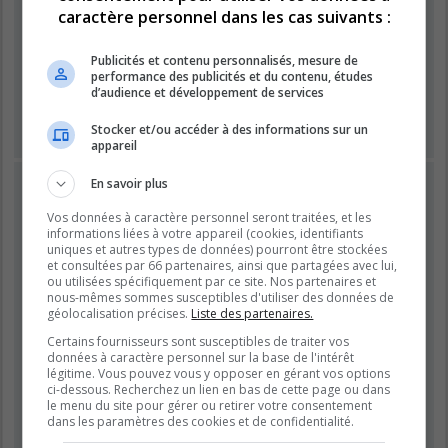
Mot de passe :
caractère personnel dans les cas suivants :
Publicités et contenu personnalisés, mesure de
Se souvenir de moi
performance des publicités et du contenu, études
Masquer ma présence lors de cette session
d’audience et développement de services
Stocker et/ou accéder à des informations sur un
appareil
INSCRIPTION
En savoir plus
Vous devez être inscrit avant de pouvoir vous connecter.
Vos données à caractère personnel seront traitées, et les
L’inscription est rapide et vous offre de nombreux avantages.
informations liées à votre appareil (cookies, identifiants
uniques et autres types de données) pourront être stockées
Les administrateurs du forum peuvent accorder des
et consultées par 66 partenaires, ainsi que partagées avec lui,
fonctionnalités supplémentaires aux utilisateurs inscrits. Avant
ou utilisées spécifiquement par ce site. Nos partenaires et
de vous inscrire, assurez-vous d’avoir pris connaissance de
nous-mêmes sommes susceptibles d'utiliser des données de
nos conditions d’utilisation et de notre politique de
géolocalisation précises.
Liste des partenaires.
confidentialité. Veuillez également prendre le temps de
Certains fournisseurs sont susceptibles de traiter vos
consulter attentivement toutes les règles du forum lors de votre
données à caractère personnel sur la base de l'intérêt
navigation.
légitime. Vous pouvez vous y opposer en gérant vos options
ci-dessous. Recherchez un lien en bas de cette page ou dans
Conditions d’utilisation
|
Politique de confidentialité
le menu du site pour gérer ou retirer votre consentement
dans les paramètres des cookies et de confidentialité.