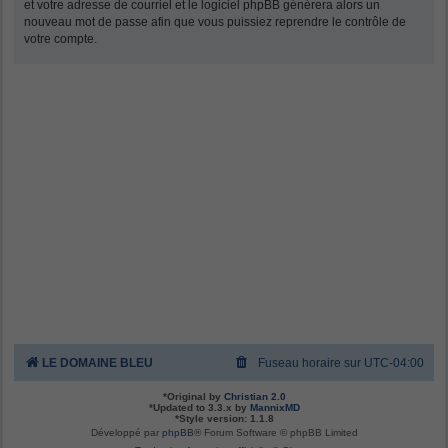
et votre adresse de courriel et le logiciel phpBB générera alors un
nouveau mot de passe afin que vous puissiez reprendre le contrôle de
votre compte.
LE DOMAINE BLEU
Fuseau horaire sur
UTC-04:00
*
Original by
Christian 2.0
*
Updated to 3.3.x by
MannixMD
*
Style version: 1.1.8
Développé par
phpBB
® Forum Software © phpBB Limited