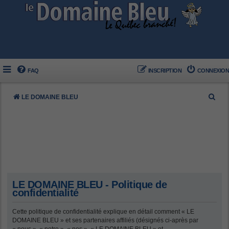
FAQ
INSCRIPTION
CONNEXION
R
LE DOMAINE BLEU
e
c
h
e
r
c
LE DOMAINE BLEU - Politique de
h
confidentialité
e
Cette politique de confidentialité explique en détail comment « LE
r
DOMAINE BLEU » et ses partenaires affiliés (désignés ci-après par