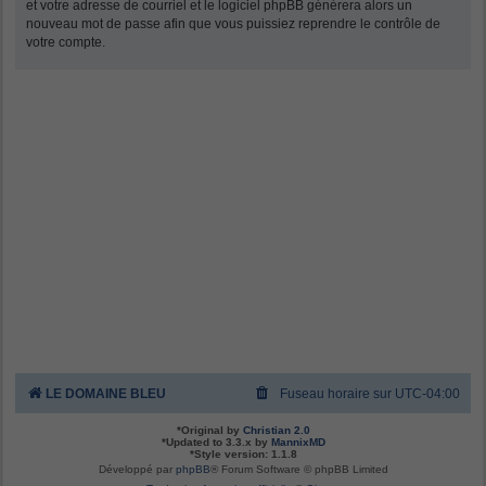
et votre adresse de courriel et le logiciel phpBB générera alors un
nouveau mot de passe afin que vous puissiez reprendre le contrôle de
votre compte.
LE DOMAINE BLEU
Fuseau horaire sur
UTC-04:00
*
Original by
Christian 2.0
*
Updated to 3.3.x by
MannixMD
*
Style version: 1.1.8
Développé par
phpBB
® Forum Software © phpBB Limited