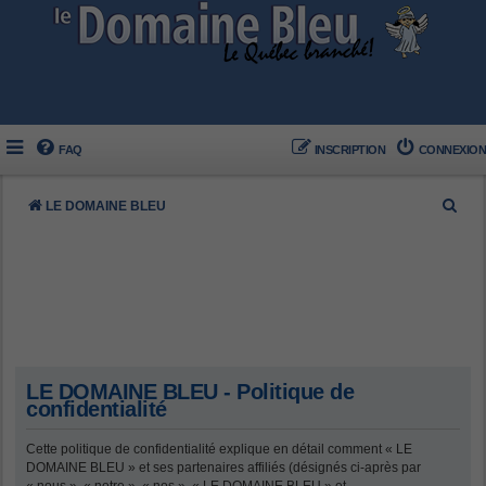
FAQ
INSCRIPTION
CONNEXION
R
LE DOMAINE BLEU
e
c
h
e
r
c
LE DOMAINE BLEU - Politique de
h
confidentialité
e
Cette politique de confidentialité explique en détail comment « LE
r
DOMAINE BLEU » et ses partenaires affiliés (désignés ci-après par