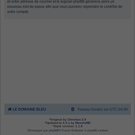
et votre adresse de courriel et le logiciel phpBB générera alors un
nouveau mot de passe afin que vous puissiez reprendre le contrôle de
votre compte.
LE DOMAINE BLEU
Fuseau horaire sur
UTC-04:00
*
Original by
Christian 2.0
*
Updated to 3.3.x by
MannixMD
*
Style version: 1.1.8
Développé par
phpBB
® Forum Software © phpBB Limited