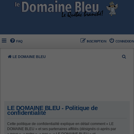
FAQ
INSCRIPTION
CONNEXION
R
LE DOMAINE BLEU
e
c
h
e
r
c
LE DOMAINE BLEU - Politique de
h
confidentialité
e
Cette politique de confidentialité explique en détail comment « LE
r
DOMAINE BLEU » et ses partenaires affiliés (désignés ci-après par