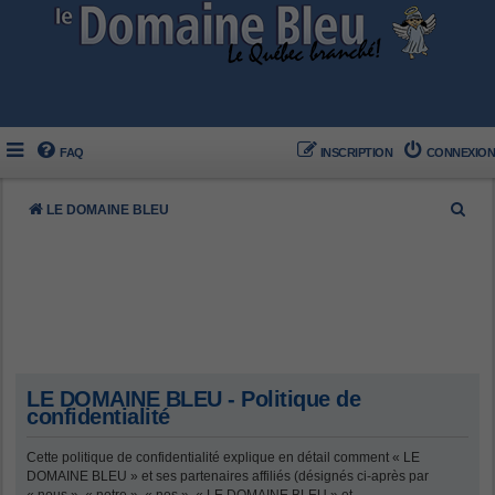
FAQ
INSCRIPTION
CONNEXION
R
LE DOMAINE BLEU
e
c
h
e
r
c
LE DOMAINE BLEU - Politique de
h
confidentialité
e
Cette politique de confidentialité explique en détail comment « LE
r
DOMAINE BLEU » et ses partenaires affiliés (désignés ci-après par