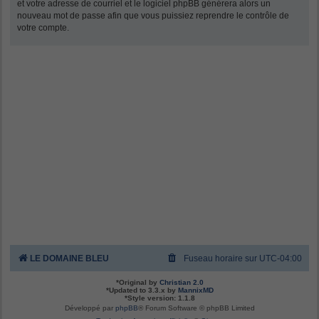
et votre adresse de courriel et le logiciel phpBB générera alors un
nouveau mot de passe afin que vous puissiez reprendre le contrôle de
votre compte.
LE DOMAINE BLEU
Fuseau horaire sur
UTC-04:00
*
Original by
Christian 2.0
*
Updated to 3.3.x by
MannixMD
*
Style version: 1.1.8
Développé par
phpBB
® Forum Software © phpBB Limited