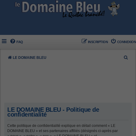
FAQ
INSCRIPTION
CONNEXION
R
LE DOMAINE BLEU
e
c
h
e
r
c
LE DOMAINE BLEU - Politique de
h
confidentialité
e
Cette politique de confidentialité explique en détail comment « LE
r
DOMAINE BLEU » et ses partenaires affiliés (désignés ci-après par