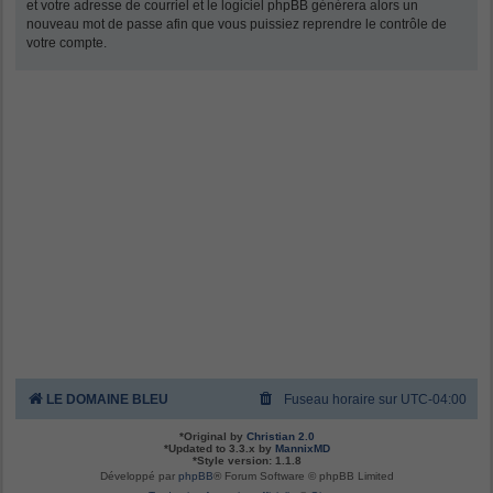
et votre adresse de courriel et le logiciel phpBB générera alors un
nouveau mot de passe afin que vous puissiez reprendre le contrôle de
votre compte.
LE DOMAINE BLEU
Fuseau horaire sur
UTC-04:00
*
Original by
Christian 2.0
*
Updated to 3.3.x by
MannixMD
*
Style version: 1.1.8
Développé par
phpBB
® Forum Software © phpBB Limited