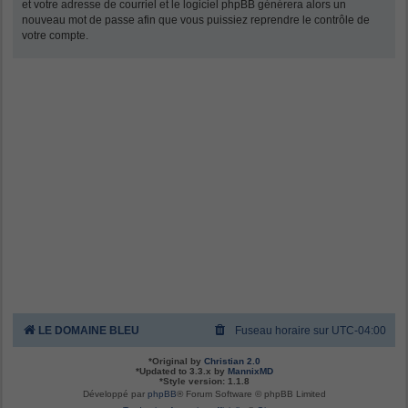
et votre adresse de courriel et le logiciel phpBB générera alors un
nouveau mot de passe afin que vous puissiez reprendre le contrôle de
votre compte.
LE DOMAINE BLEU
Fuseau horaire sur
UTC-04:00
*
Original by
Christian 2.0
*
Updated to 3.3.x by
MannixMD
*
Style version: 1.1.8
Développé par
phpBB
® Forum Software © phpBB Limited