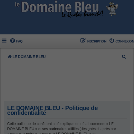
FAQ
INSCRIPTION
CONNEXION
R
LE DOMAINE BLEU
e
c
h
e
r
c
LE DOMAINE BLEU - Politique de
h
confidentialité
e
Cette politique de confidentialité explique en détail comment « LE
r
DOMAINE BLEU » et ses partenaires affiliés (désignés ci-après par