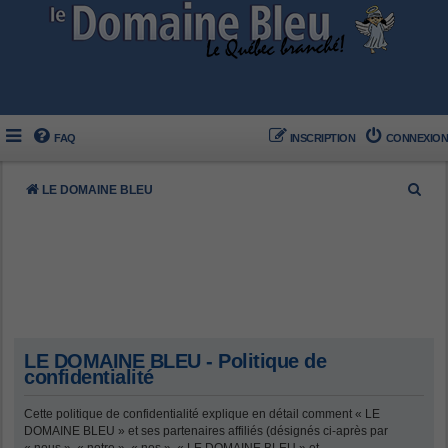
FAQ
INSCRIPTION
CONNEXION
R
LE DOMAINE BLEU
e
c
h
e
r
c
LE DOMAINE BLEU - Politique de
h
confidentialité
e
Cette politique de confidentialité explique en détail comment « LE
r
DOMAINE BLEU » et ses partenaires affiliés (désignés ci-après par