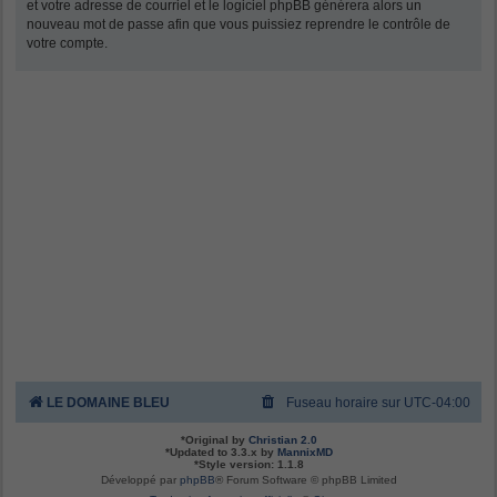
et votre adresse de courriel et le logiciel phpBB générera alors un
nouveau mot de passe afin que vous puissiez reprendre le contrôle de
votre compte.
LE DOMAINE BLEU
Fuseau horaire sur
UTC-04:00
*
Original by
Christian 2.0
*
Updated to 3.3.x by
MannixMD
*
Style version: 1.1.8
Développé par
phpBB
® Forum Software © phpBB Limited