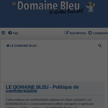
FAQ
INSCRIPTION
CONNEXION
R
LE DOMAINE BLEU
e
c
h
e
r
c
LE DOMAINE BLEU - Politique de
h
confidentialité
e
Cette politique de confidentialité explique en détail comment « LE
r
DOMAINE BLEU » et ses partenaires affiliés (désignés ci-après par