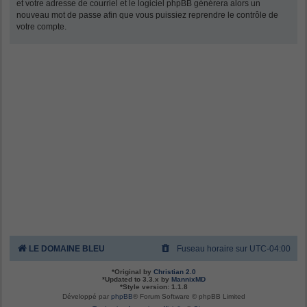
et votre adresse de courriel et le logiciel phpBB générera alors un
nouveau mot de passe afin que vous puissiez reprendre le contrôle de
votre compte.
LE DOMAINE BLEU
Fuseau horaire sur
UTC-04:00
*
Original by
Christian 2.0
*
Updated to 3.3.x by
MannixMD
*
Style version: 1.1.8
Développé par
phpBB
® Forum Software © phpBB Limited