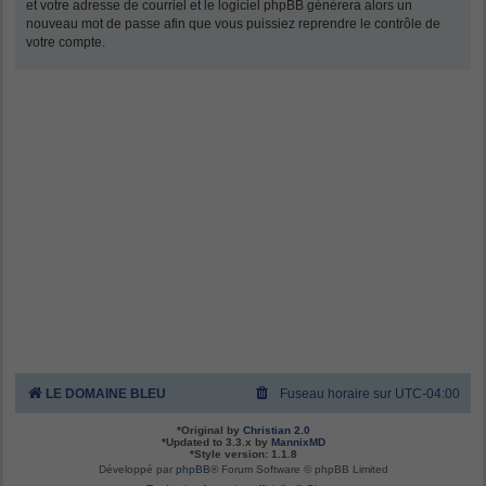
et votre adresse de courriel et le logiciel phpBB générera alors un
nouveau mot de passe afin que vous puissiez reprendre le contrôle de
votre compte.
LE DOMAINE BLEU
Fuseau horaire sur
UTC-04:00
*
Original by
Christian 2.0
*
Updated to 3.3.x by
MannixMD
*
Style version: 1.1.8
Développé par
phpBB
® Forum Software © phpBB Limited