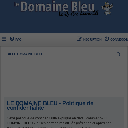
FAQ
INSCRIPTION
CONNEXION
R
LE DOMAINE BLEU
e
c
h
e
r
c
LE DOMAINE BLEU - Politique de
h
confidentialité
e
Cette politique de confidentialité explique en détail comment « LE
r
DOMAINE BLEU » et ses partenaires affiliés (désignés ci-après par