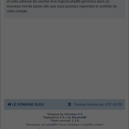
et votre adresse de courriel et le logiciel phpBB générera alors un
nouveau mot de passe afin que vous puissiez reprendre le contrôle de
votre compte.
LE DOMAINE BLEU
Fuseau horaire sur
UTC-04:00
*
Original by
Christian 2.0
*
Updated to 3.3.x by
MannixMD
*
Style version: 1.1.8
Développé par
phpBB
® Forum Software © phpBB Limited