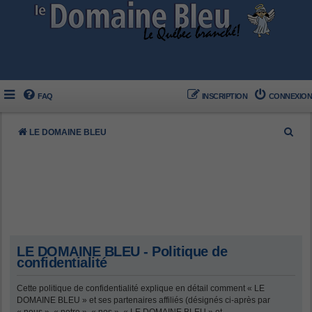
FAQ
INSCRIPTION
CONNEXION
R
LE DOMAINE BLEU
e
c
h
e
r
c
LE DOMAINE BLEU - Politique de
h
confidentialité
e
Cette politique de confidentialité explique en détail comment « LE
r
DOMAINE BLEU » et ses partenaires affiliés (désignés ci-après par